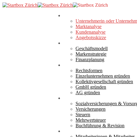
Skip
to
search
Menu
main
Analyse
Unternehmerin oder Unternehm
content
Marktanalyse
Kundenanalyse
Angebotsskizze
Konzept
Geschäftsmodell
Markenstrategie
Finanzplanung
Gründung
Rechtsformen
Einzelunternehmen gründen
Kollektivgesellschaft gründen
GmbH gründen
AG gründen
Verantwortung
Sozialversicherungen & Vorsor
Versicherungen
Steuern
Mehrwertsteuer
Buchführung & Revision
Realisierung
Mitarbeiterinnen & Mitarbeiter