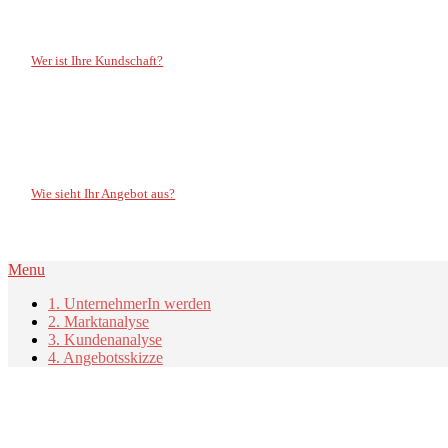
3. Kundenanalyse
Wer ist Ihre Kundschaft?
4. Angebotsskizze
Wie sieht Ihr Angebot aus?
Menu
1. UnternehmerIn werden
2. Marktanalyse
3. Kundenanalyse
4. Angebotsskizze