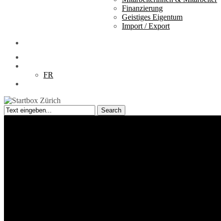
Finanzierung
Geistiges Eigentum
Import / Export
Downloads
DE
FR
search
Search
Close
Search