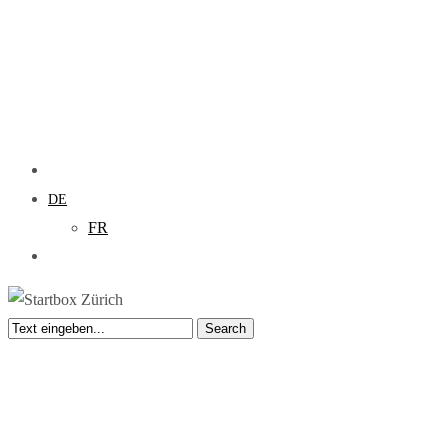
DE
FR
search
Search
Close
Search