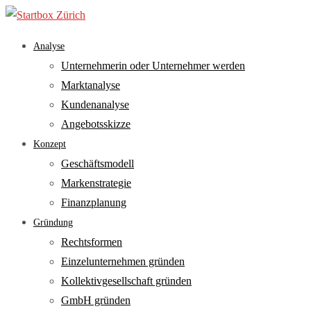
Skip
to
main
search
Menu
Analyse
content
Unternehmerin oder Unternehmer werden
Marktanalyse
Kundenanalyse
Angebotsskizze
Konzept
Geschäftsmodell
Markenstrategie
Finanzplanung
Gründung
Rechtsformen
Einzelunternehmen gründen
Kollektivgesellschaft gründen
GmbH gründen