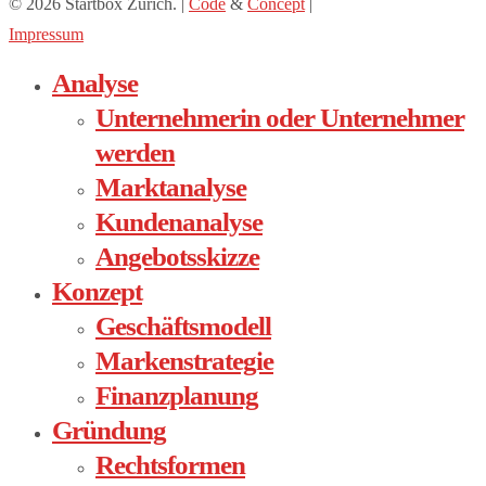
© 2026 Startbox Zürich. |
Code
&
Concept
|
Impressum
Analyse
Close
Menu
Unternehmerin oder Unternehmer
werden
Marktanalyse
Kundenanalyse
Angebotsskizze
Konzept
Geschäftsmodell
Markenstrategie
Finanzplanung
Gründung
Rechtsformen